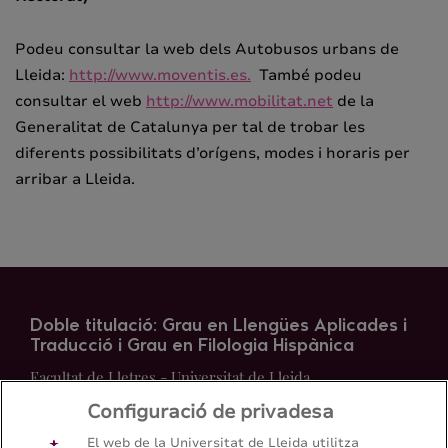
Podeu consultar la web dels Autobusos urbans de
Lleida:
http://www.moventis.es.
També podeu
consultar el web
http://www.mobilitat.net
de la
Generalitat de Catalunya per tal de trobar les
diferents possibilitats d’orígens, modes i horaris per
arribar a Lleida.
Doble titulació: Grau en Llengües Aplicades i
Traducció i Grau en Filologia Hispànica
Facultat de Lletres - Universitat de Lleida
Configuració de privadesa
Mapa del web
Contacte
El web de la Universitat de Lleida utilitza